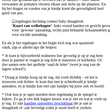
verwanten de primaten vlooien elkaar ook liefst op die plaatsen. En
bij het dragen en voeden van je kindje komt die gevoeligheid heel
goed van pas.
‘Kaart van welbehagen’
: links vooral handen en gezicht gevo
voor ‘gewone’ aanraking, rechts juist behaarde lichaamsdelen g
voor sociale aanraking.
En als je het rugdragen in het begin toch nog wat spannend
vindt, zijn er allerlei tips die helpen:
* Je kunt je bijvoorbeeld realiseren hoe gevoelig je op je rug bent
door je partner te vragen je rug licht te masseren of kriebelen. Of
doe samen eens het spelletje ‘raad de letter’ (weet je nog van de
lagere school?).
* Draag je kindje hoog op de rug, dat voelt dichtbij – en het is
trouwens ook lichter. Je kunt dan met je achterhoofd je kindje
aanraken, en je kindje kan met zijn handjes bij jouw nek en hoofd.
* Ook kun je je ogen inzetten door regelmatig in de spiegel te
kijken. Zo ga je een link leggen tussen wat je ziet en wat je voelt op
je rug. Er zijn
handige spiegeltjes beschikbaar
die je aan je
draagdoek of -zak bevestigt zodat je nooit hoeft te zoeken.