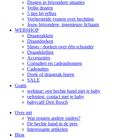
Dragen in bijzondere situaties
Veilig dragen
5 tips bij reflux
Veelgestelde vragen over hechting
Jouw bijzondere, ingenieuze lichaam
WEBSHOP
Draagzakken
Draagdoeken
Slings / doeken over één schouder
Draagkleding
Accessoires
Consulten en cadeaubonnen
Cadeautips
Doek of draagzak huren
SALE
Gratis
webinar: een hechte band met je baby
oefening: contact met je baby
babycafé Den Bosch
Over mij
Wat zeggen andere ouders?
De hechte band in de pers
Interessante artikelen
Blog