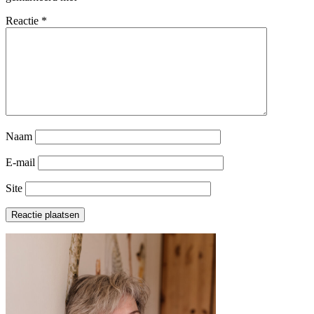
Reactie
*
Naam
E-mail
Site