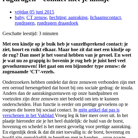
vrijdag 05 juni 2015
baby
,
CT zenuw
,
hechting; aanraking
,
lichaamscontact
,
rugdragen
,
rugdragen draagdoek
Geschatte leestijd:
3
minuten
Met een kindje op je buik heb je vanzelfsprekend contact: je
ziet, hoort en ruikt elkaar. Maar hoe zit dat met een kindje op
de rug? Dan moet je het vooral hebben van je gevoel. En weet
je wat nu zo grappig is: bovenin je rug heb je juist heel veel
gevoelszenuwen! Het gaat om een bijzonder type zenuw: de
zogenaamde ‘CT’-vezels.
Onderzoekers hebben ontdekt dat deze zenuwen verbonden zijn met
een oeroud hersengebied dat hoort bij ons sociale gedrag: de insula.
Anders dan de aanrakingszenuwen op onze handpalmen en
voetzolen zijn deze zenuwen niet bedoeld om iets te kunnen
onderscheiden. Hun functie is eerder om prettige gevoelens op te
roepen die horen bij sociaal contact. In
mijn artikel dat pas is
verschenen in het Vakblad
Vroeg leg ik hier meer over uit. In het
plaatje hieronder zie je het heel duidelijk: de huid van de borst,
bovenrug en schedel is het meest gevoelig voor prettige aanraking.
En eigenlijk denk ik dat dit niet toevallig is: de borst, bovenrug en
hoofd zijn gemakkelijk te bereiken met je handen – onze naaste