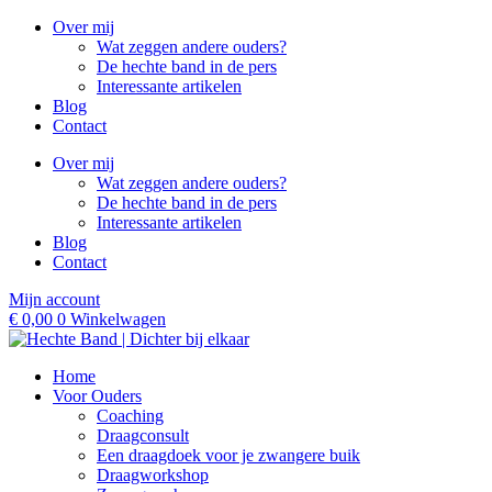
Ga
Over mij
naar
Wat zeggen andere ouders?
de
De hechte band in de pers
inhoud
Interessante artikelen
Blog
Contact
Over mij
Wat zeggen andere ouders?
De hechte band in de pers
Interessante artikelen
Blog
Contact
Mijn account
€
0,00
0
Winkelwagen
Home
Voor Ouders
Coaching
Draagconsult
Een draagdoek voor je zwangere buik
Draagworkshop