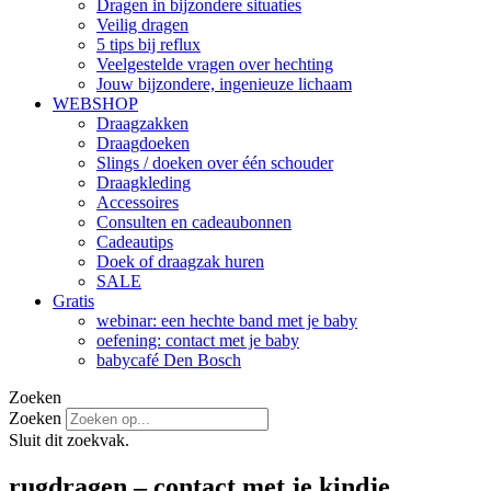
Dragen in bijzondere situaties
Veilig dragen
5 tips bij reflux
Veelgestelde vragen over hechting
Jouw bijzondere, ingenieuze lichaam
WEBSHOP
Draagzakken
Draagdoeken
Slings / doeken over één schouder
Draagkleding
Accessoires
Consulten en cadeaubonnen
Cadeautips
Doek of draagzak huren
SALE
Gratis
webinar: een hechte band met je baby
oefening: contact met je baby
babycafé Den Bosch
Zoeken
Zoeken
Sluit dit zoekvak.
rugdragen – contact met je kindje