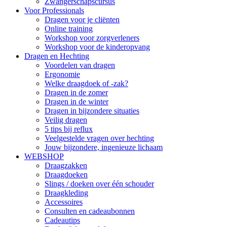
Zwangerschapscursus
Voor Professionals
Dragen voor je cliënten
Online training
Workshop voor zorgverleners
Workshop voor de kinderopvang
Dragen en Hechting
Voordelen van dragen
Ergonomie
Welke draagdoek of -zak?
Dragen in de zomer
Dragen in de winter
Dragen in bijzondere situaties
Veilig dragen
5 tips bij reflux
Veelgestelde vragen over hechting
Jouw bijzondere, ingenieuze lichaam
WEBSHOP
Draagzakken
Draagdoeken
Slings / doeken over één schouder
Draagkleding
Accessoires
Consulten en cadeaubonnen
Cadeautips