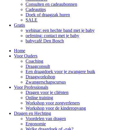
Consulten en cadeaubonnen
Cadeautips
Doek of draagzak huren
SALE
Gratis
webinar: een hechte band met je baby
oefening: contact met je baby
babycafé Den Bosch
Home
Voor Ouders
Coaching
Draagconsult
Een draagdoek voor je zwangere buik
Draagworkshop
Zwangerschapscursus
Voor Professionals
Dragen voor je cliënten
Online training
Workshop voor zorgverleners
Workshop voor de kinderopvang
Dragen en Hechting
Voordelen van dragen
Ergonomie
Welke draagdoek of -zak?