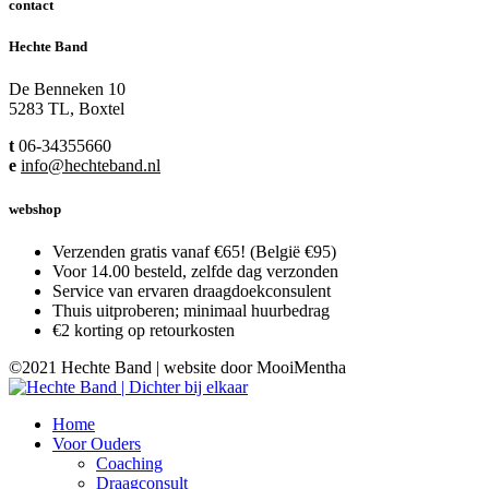
contact
Hechte Band
De Benneken 10
5283 TL, Boxtel
t
06-34355660
e
info@hechteband.nl
webshop
Verzenden gratis vanaf €65! (België €95)
Voor 14.00 besteld, zelfde dag verzonden
Service van ervaren draagdoekconsulent
Thuis uitproberen; minimaal huurbedrag
€2 korting op retourkosten
©2021 Hechte Band | website door MooiMentha
Home
Voor Ouders
Coaching
Draagconsult