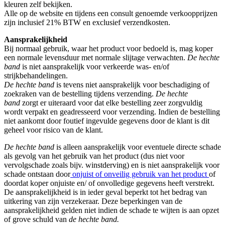
kleuren zelf bekijken.
Alle op de website en tijdens een consult genoemde verkoopprijzen
zijn inclusief 21% BTW en exclusief verzendkosten.
Aansprakelijkheid
Bij normaal gebruik, waar het product voor bedoeld is, mag koper
een normale levensduur met normale slijtage verwachten.
De hechte
band
is niet aansprakelijk voor verkeerde was- en/of
strijkbehandelingen.
De hechte band
is tevens niet aansprakelijk voor beschadiging of
zoekraken van de bestelling tijdens verzending.
De hechte
band
zorgt er uiteraard voor dat elke bestelling zeer zorgvuldig
wordt verpakt en geadresseerd voor verzending. Indien de bestelling
niet aankomt door foutief ingevulde gegevens door de klant is dit
geheel voor risico van de klant.
De hechte band
is alleen aansprakelijk voor eventuele directe schade
als gevolg van het gebruik van het product (dus niet voor
vervolgschade zoals bijv. winstderving) en is niet aansprakelijk voor
schade ontstaan door
onjuist of onveilig gebruik van het product
of
doordat koper onjuiste en/ of onvolledige gegevens heeft verstrekt.
De aansprakelijkheid is in ieder geval beperkt tot het bedrag van
uitkering van zijn verzekeraar. Deze beperkingen van de
aansprakelijkheid gelden niet indien de schade te wijten is aan opzet
of grove schuld van
de hechte band.