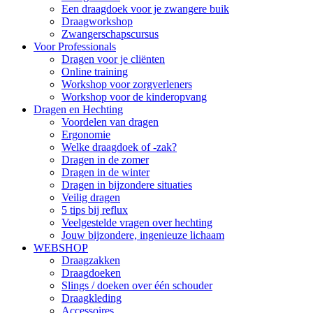
Een draagdoek voor je zwangere buik
Draagworkshop
Zwangerschapscursus
Voor Professionals
Dragen voor je cliënten
Online training
Workshop voor zorgverleners
Workshop voor de kinderopvang
Dragen en Hechting
Voordelen van dragen
Ergonomie
Welke draagdoek of -zak?
Dragen in de zomer
Dragen in de winter
Dragen in bijzondere situaties
Veilig dragen
5 tips bij reflux
Veelgestelde vragen over hechting
Jouw bijzondere, ingenieuze lichaam
WEBSHOP
Draagzakken
Draagdoeken
Slings / doeken over één schouder
Draagkleding
Accessoires