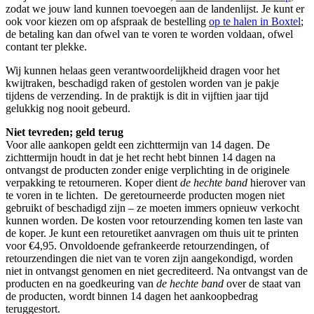
zodat we jouw land kunnen toevoegen aan de landenlijst. Je kunt er
ook voor kiezen om op afspraak de bestelling
op te halen in Boxtel
;
de betaling kan dan ofwel van te voren te worden voldaan, ofwel
contant ter plekke.
Wij kunnen helaas geen verantwoordelijkheid dragen voor het
kwijtraken, beschadigd raken of gestolen worden van je pakje
tijdens de verzending. In de praktijk is dit in vijftien jaar tijd
gelukkig nog nooit gebeurd.
Niet tevreden; geld terug
Voor alle aankopen geldt een zichttermijn van 14 dagen. De
zichttermijn houdt in dat je het recht hebt binnen 14 dagen na
ontvangst de producten zonder enige verplichting in de originele
verpakking te retourneren. Koper dient
de hechte band
hierover van
te voren in te lichten. De geretourneerde producten mogen niet
gebruikt of beschadigd zijn – ze moeten immers opnieuw verkocht
kunnen worden. De kosten voor retourzending komen ten laste van
de koper. Je kunt een retouretiket aanvragen om thuis uit te printen
voor €4,95. Onvoldoende gefrankeerde retourzendingen, of
retourzendingen die niet van te voren zijn aangekondigd, worden
niet in ontvangst genomen en niet gecrediteerd. Na ontvangst van de
producten en na goedkeuring van
de hechte band
over de staat van
de producten, wordt binnen 14 dagen het aankoopbedrag
teruggestort.