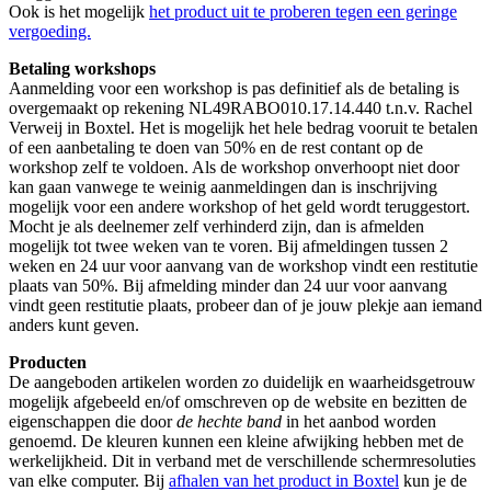
Ook is het mogelijk
het product uit te proberen tegen een geringe
vergoeding.
Betaling workshops
Aanmelding voor een workshop is pas definitief als de betaling is
overgemaakt op rekening NL49RABO010.17.14.440 t.n.v. Rachel
Verweij in Boxtel. Het is mogelijk het hele bedrag vooruit te betalen
of een aanbetaling te doen van 50% en de rest contant op de
workshop zelf te voldoen. Als de workshop onverhoopt niet door
kan gaan vanwege te weinig aanmeldingen dan is inschrijving
mogelijk voor een andere workshop of het geld wordt teruggestort.
Mocht je als deelnemer zelf verhinderd zijn, dan is afmelden
mogelijk tot twee weken van te voren. Bij afmeldingen tussen 2
weken en 24 uur voor aanvang van de workshop vindt een restitutie
plaats van 50%. Bij afmelding minder dan 24 uur voor aanvang
vindt geen restitutie plaats, probeer dan of je jouw plekje aan iemand
anders kunt geven.
Producten
De aangeboden artikelen worden zo duidelijk en waarheidsgetrouw
mogelijk afgebeeld en/of omschreven op de website en bezitten de
eigenschappen die door
d
e hechte band
in het aanbod worden
genoemd. De kleuren kunnen een kleine afwijking hebben met de
werkelijkheid. Dit in verband met de verschillende schermresoluties
van elke computer. Bij
afhalen van het product in Boxtel
kun je de