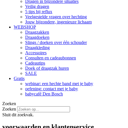
Dragen in bijzondere situaties
Veilig dragen
5 tips bij reflux
Veelgestelde vragen over hechting
Jouw bijzondere, ingenieuze lichaam
WEBSHOP
Draagzakken
Draagdoeken
Slings / doeken over één schouder
Draagkleding
Accessoires
Consulten en cadeaubonnen
Cadeautips
Doek of draagzak huren
SALE
Gratis
webinar: een hechte band met je baby
oefening: contact met je baby
babycafé Den Bosch
Zoeken
Zoeken
Sluit dit zoekvak.
voorwaarden en klantenservice