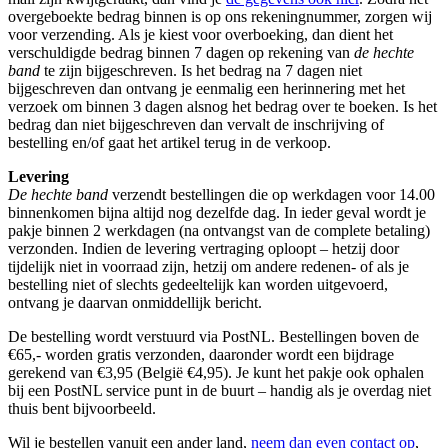
overgeboekte bedrag binnen is op ons rekeningnummer, zorgen wij
voor verzending. Als je kiest voor overboeking, dan dient het
verschuldigde bedrag binnen 7 dagen op rekening van
de hechte
band
te zijn bijgeschreven. Is het bedrag na 7 dagen niet
bijgeschreven dan ontvang je eenmalig een herinnering met het
verzoek om binnen 3 dagen alsnog het bedrag over te boeken. Is het
bedrag dan niet bijgeschreven dan vervalt de inschrijving of
bestelling en/of gaat het artikel terug in de verkoop.
Levering
De hechte band
verzendt bestellingen die op werkdagen voor 14.00
binnenkomen bijna altijd nog dezelfde dag. In ieder geval wordt je
pakje binnen 2 werkdagen (na ontvangst van de complete betaling)
verzonden. Indien de levering vertraging oploopt – hetzij door
tijdelijk niet in voorraad zijn, hetzij om andere redenen- of als je
bestelling niet of slechts gedeeltelijk kan worden uitgevoerd,
ontvang je daarvan onmiddellijk bericht.
De bestelling wordt verstuurd via PostNL. Bestellingen boven de
€65,- worden gratis verzonden, daaronder wordt een bijdrage
gerekend van €3,95 (België €4,95). Je kunt het pakje ook ophalen
bij een PostNL service punt in de buurt – handig als je overdag niet
thuis bent bijvoorbeeld.
Wil je bestellen vanuit een ander land,
neem dan even contact op
,