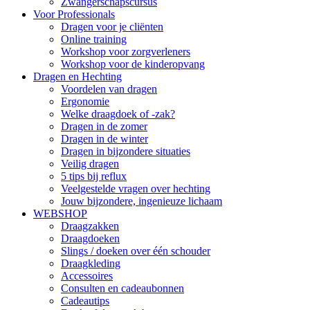
Zwangerschapscursus
Voor Professionals
Dragen voor je cliënten
Online training
Workshop voor zorgverleners
Workshop voor de kinderopvang
Dragen en Hechting
Voordelen van dragen
Ergonomie
Welke draagdoek of -zak?
Dragen in de zomer
Dragen in de winter
Dragen in bijzondere situaties
Veilig dragen
5 tips bij reflux
Veelgestelde vragen over hechting
Jouw bijzondere, ingenieuze lichaam
WEBSHOP
Draagzakken
Draagdoeken
Slings / doeken over één schouder
Draagkleding
Accessoires
Consulten en cadeaubonnen
Cadeautips