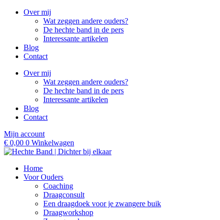
Ga
Over mij
naar
Wat zeggen andere ouders?
de
De hechte band in de pers
inhoud
Interessante artikelen
Blog
Contact
Over mij
Wat zeggen andere ouders?
De hechte band in de pers
Interessante artikelen
Blog
Contact
Mijn account
€
0,00
0
Winkelwagen
Home
Voor Ouders
Coaching
Draagconsult
Een draagdoek voor je zwangere buik
Draagworkshop