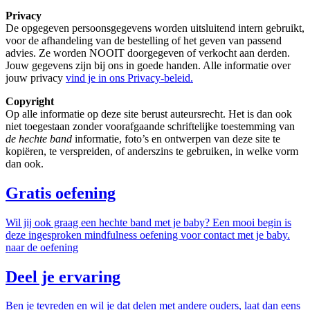
Privacy
De opgegeven persoonsgegevens worden uitsluitend intern gebruikt,
voor de afhandeling van de bestelling of het geven van passend
advies. Ze worden NOOIT doorgegeven of verkocht aan derden.
Jouw gegevens zijn bij ons in goede handen. Alle informatie over
jouw privacy
vind je in ons Privacy-beleid.
Copyright
Op alle informatie op deze site berust auteursrecht. Het is dan ook
niet toegestaan zonder voorafgaande schriftelijke toestemming van
de hechte band
informatie, foto’s en ontwerpen van deze site te
kopiëren, te verspreiden, of anderszins te gebruiken, in welke vorm
dan ook.
Gratis oefening
Wil jij ook graag een hechte band met je baby? Een mooi begin is
deze ingesproken mindfulness oefening voor contact met je baby.
naar de oefening
Deel je ervaring
Ben je tevreden en wil je dat delen met andere ouders, laat dan eens