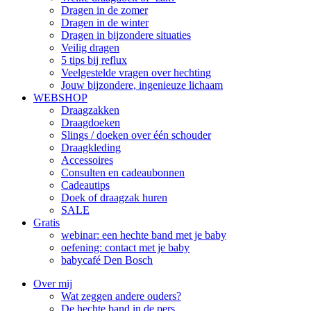
Dragen in de zomer
Dragen in de winter
Dragen in bijzondere situaties
Veilig dragen
5 tips bij reflux
Veelgestelde vragen over hechting
Jouw bijzondere, ingenieuze lichaam
WEBSHOP
Draagzakken
Draagdoeken
Slings / doeken over één schouder
Draagkleding
Accessoires
Consulten en cadeaubonnen
Cadeautips
Doek of draagzak huren
SALE
Gratis
webinar: een hechte band met je baby
oefening: contact met je baby
babycafé Den Bosch
Over mij
Wat zeggen andere ouders?
De hechte band in de pers