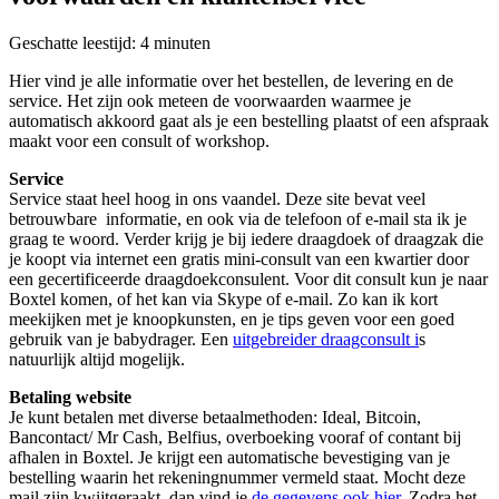
Geschatte leestijd:
4
minuten
Hier vind je alle informatie over het bestellen, de levering en de
service. Het zijn ook meteen de voorwaarden waarmee je
automatisch akkoord gaat als je een bestelling plaatst of een afspraak
maakt voor een consult of workshop.
Service
Service staat heel hoog in ons vaandel. Deze site bevat veel
betrouwbare informatie, en ook via de telefoon of e-mail sta ik je
graag te woord. Verder krijg je bij iedere draagdoek of draagzak die
je koopt via internet een gratis mini-consult van een kwartier door
een gecertificeerde draagdoekconsulent. Voor dit consult kun je naar
Boxtel komen, of het kan via Skype of e-mail. Zo kan ik kort
meekijken met je knoopkunsten, en je tips geven voor een goed
gebruik van je babydrager. Een
uitgebreider draagconsult i
s
natuurlijk altijd mogelijk.
Betaling website
Je kunt betalen met diverse betaalmethoden: Ideal, Bitcoin,
Bancontact/ Mr Cash, Belfius, overboeking vooraf of contant bij
afhalen in Boxtel. Je krijgt een automatische bevestiging van je
bestelling waarin het rekeningnummer vermeld staat. Mocht deze
mail zijn kwijtgeraakt, dan vind je
de gegevens ook hier
. Zodra het