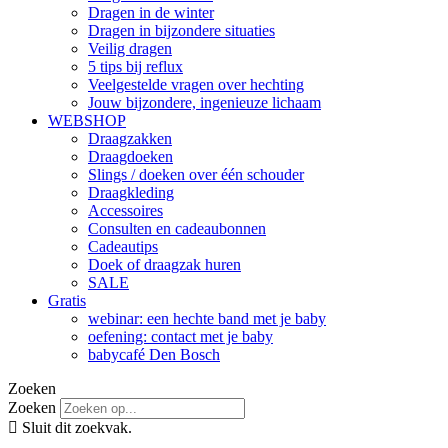
Dragen in de winter
Dragen in bijzondere situaties
Veilig dragen
5 tips bij reflux
Veelgestelde vragen over hechting
Jouw bijzondere, ingenieuze lichaam
WEBSHOP
Draagzakken
Draagdoeken
Slings / doeken over één schouder
Draagkleding
Accessoires
Consulten en cadeaubonnen
Cadeautips
Doek of draagzak huren
SALE
Gratis
webinar: een hechte band met je baby
oefening: contact met je baby
babycafé Den Bosch
Zoeken
Zoeken
Sluit dit zoekvak.