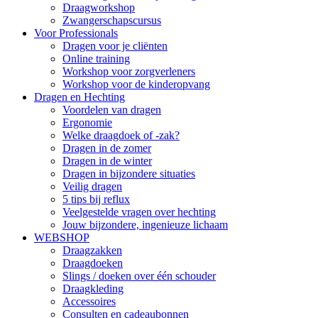
Draagworkshop
Zwangerschapscursus
Voor Professionals
Dragen voor je cliënten
Online training
Workshop voor zorgverleners
Workshop voor de kinderopvang
Dragen en Hechting
Voordelen van dragen
Ergonomie
Welke draagdoek of -zak?
Dragen in de zomer
Dragen in de winter
Dragen in bijzondere situaties
Veilig dragen
5 tips bij reflux
Veelgestelde vragen over hechting
Jouw bijzondere, ingenieuze lichaam
WEBSHOP
Draagzakken
Draagdoeken
Slings / doeken over één schouder
Draagkleding
Accessoires
Consulten en cadeaubonnen