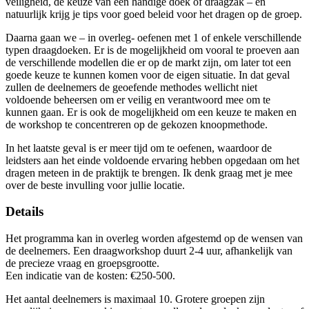
veiligheid, de keuze van een handige doek of draagzak – en
natuurlijk krijg je tips voor goed beleid voor het dragen op de groep.
Daarna gaan we – in overleg- oefenen met 1 of enkele verschillende
typen draagdoeken. Er is de mogelijkheid om vooral te proeven aan
de verschillende modellen die er op de markt zijn, om later tot een
goede keuze te kunnen komen voor de eigen situatie. In dat geval
zullen de deelnemers de geoefende methodes wellicht niet
voldoende beheersen om er veilig en verantwoord mee om te
kunnen gaan. Er is ook de mogelijkheid om een keuze te maken en
de workshop te concentreren op de gekozen knoopmethode.
In het laatste geval is er meer tijd om te oefenen, waardoor de
leidsters aan het einde voldoende ervaring hebben opgedaan om het
dragen meteen in de praktijk te brengen. Ik denk graag met je mee
over de beste invulling voor jullie locatie.
Details
Het programma kan in overleg worden afgestemd op de wensen van
de deelnemers. Een draagworkshop duurt 2-4 uur, afhankelijk van
de precieze vraag en groepsgrootte.
Een indicatie van de kosten: €250-500.
Het aantal deelnemers is maximaal 10. Grotere groepen zijn