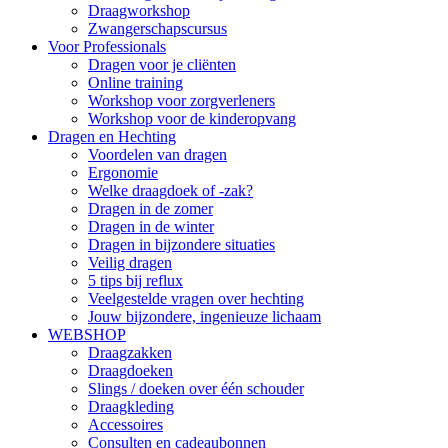
Draagworkshop
Zwangerschapscursus
Voor Professionals
Dragen voor je cliënten
Online training
Workshop voor zorgverleners
Workshop voor de kinderopvang
Dragen en Hechting
Voordelen van dragen
Ergonomie
Welke draagdoek of -zak?
Dragen in de zomer
Dragen in de winter
Dragen in bijzondere situaties
Veilig dragen
5 tips bij reflux
Veelgestelde vragen over hechting
Jouw bijzondere, ingenieuze lichaam
WEBSHOP
Draagzakken
Draagdoeken
Slings / doeken over één schouder
Draagkleding
Accessoires
Consulten en cadeaubonnen