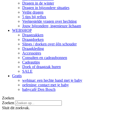
Dragen in de winter
Dragen in bijzondere situaties
Veilig dragen
5 tips bij reflux
Veelgestelde vragen over hechting
Jouw bijzondere, ingenieuze lichaam
WEBSHOP
Draagzakken
Draagdoeken
Slings / doeken over één schouder
Draagkleding
Accessoires
Consulten en cadeaubonnen
Cadeautips
Doek of draagzak huren
SALE
Gratis
webinar: een hechte band met je baby
oefening: contact met je baby
babycafé Den Bosch
Zoeken
Zoeken
Sluit dit zoekvak.