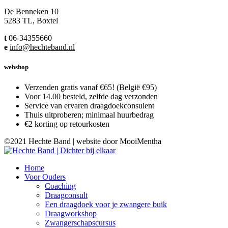
De Benneken 10
5283 TL, Boxtel
t
06-34355660
e
info@hechteband.nl
webshop
Verzenden gratis vanaf €65! (België €95)
Voor 14.00 besteld, zelfde dag verzonden
Service van ervaren draagdoekconsulent
Thuis uitproberen; minimaal huurbedrag
€2 korting op retourkosten
©2021 Hechte Band | website door MooiMentha
Home
Voor Ouders
Coaching
Draagconsult
Een draagdoek voor je zwangere buik
Draagworkshop
Zwangerschapscursus