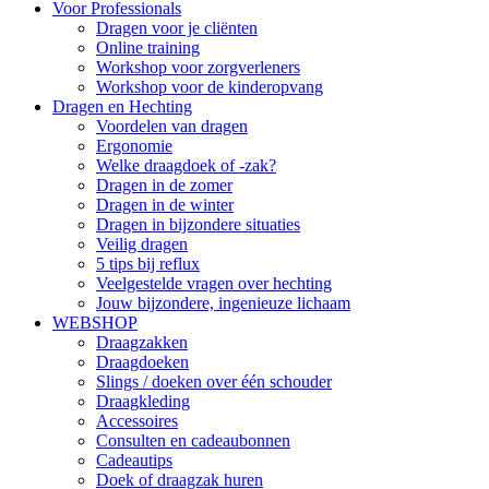
Voor Professionals
Dragen voor je cliënten
Online training
Workshop voor zorgverleners
Workshop voor de kinderopvang
Dragen en Hechting
Voordelen van dragen
Ergonomie
Welke draagdoek of -zak?
Dragen in de zomer
Dragen in de winter
Dragen in bijzondere situaties
Veilig dragen
5 tips bij reflux
Veelgestelde vragen over hechting
Jouw bijzondere, ingenieuze lichaam
WEBSHOP
Draagzakken
Draagdoeken
Slings / doeken over één schouder
Draagkleding
Accessoires
Consulten en cadeaubonnen
Cadeautips
Doek of draagzak huren