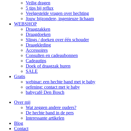
Veilig dragen
5 tips bij reflux
Veelgestelde vragen over hechting
Jouw bijzondere, ingenieuze lichaam
WEBSHOP
Draagzakken
Draagdoeken
Slings / doeken over één schouder
Draagkleding
Accessoires
Consulten en cadeaubonnen
Cadeautips
Doek of draagzak huren
SALE
Gratis
webinar: een hechte band met je baby
oefening: contact met je baby
babycafé Den Bosch
Over mij
Wat zeggen andere ouders?
De hechte band in de pers
Interessante artikelen
Blog
Contact