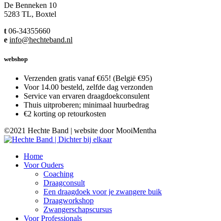
De Benneken 10
5283 TL, Boxtel
t
06-34355660
e
info@hechteband.nl
webshop
Verzenden gratis vanaf €65! (België €95)
Voor 14.00 besteld, zelfde dag verzonden
Service van ervaren draagdoekconsulent
Thuis uitproberen; minimaal huurbedrag
€2 korting op retourkosten
©2021 Hechte Band | website door MooiMentha
Home
Voor Ouders
Coaching
Draagconsult
Een draagdoek voor je zwangere buik
Draagworkshop
Zwangerschapscursus
Voor Professionals