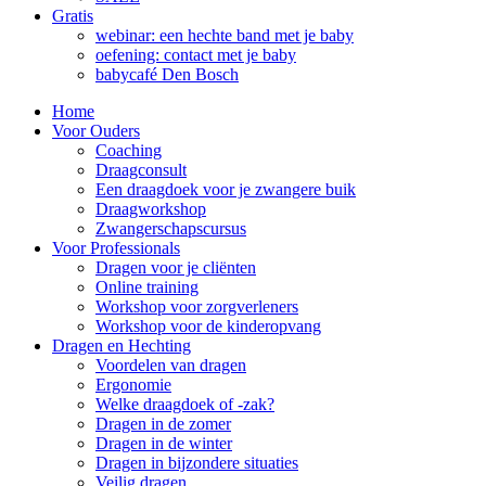
Gratis
webinar: een hechte band met je baby
oefening: contact met je baby
babycafé Den Bosch
Home
Voor Ouders
Coaching
Draagconsult
Een draagdoek voor je zwangere buik
Draagworkshop
Zwangerschapscursus
Voor Professionals
Dragen voor je cliënten
Online training
Workshop voor zorgverleners
Workshop voor de kinderopvang
Dragen en Hechting
Voordelen van dragen
Ergonomie
Welke draagdoek of -zak?
Dragen in de zomer
Dragen in de winter
Dragen in bijzondere situaties
Veilig dragen