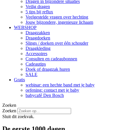
Dragen in bijzondere situaties
Veilig dragen
5 tips bij reflux
Veelgestelde vragen over hechting
Jouw bijzondere, ingenieuze lichaam
WEBSHOP
Draagzakken
Draagdoeken
Slings / doeken over één schouder
Draagkleding
Accessoires
Consulten en cadeaubonnen
Cadeautips
Doek of draagzak huren
SALE
Gratis
webinar: een hechte band met je baby
oefening: contact met je baby
babycafé Den Bosch
Zoeken
Zoeken
Sluit dit zoekvak.
De eerste 1000 dagen