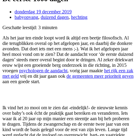
donderdag 19 december 2019
babyopvang
,
duizend dagen
,
hechting
Geschatte leestijd:
3
minuten
Als het jaar ten einde loopt word ik altijd een beetje filosofisch. Al
die terugblikken overal op het afgelopen jaar, en daarbij die donkere
avonden. Dat doet iets met een mens ;-). Wat ik het afgelopen jaar
heel mooi vond om te zien? Dat de aandacht voor ‘de eerste duizend
dagen’ steeds meer overal begint door te dringen. Al zeker driekwart
eeuw wijst een groeiende berg onderzoek in die richting, in 2015
vroegen
psychologen de aandacht
, vorig jaar maakte
het rijk een zak
met geld
vrij en dit jaar gaan ook
de gemeenten meer prioriteit geven
aan een goede start.
Ik vind het zo mooi om te zien dat -eindelijk!- de nieuwste kennis
over baby’s ook écht de praktijk gaat bereiken en veranderen. Iets
waar ik al 20 jaar op mijn manier een steentje aan bij heb proberen
te dragen. Tijdens de zwangerschap en de eerste twee jaar van een
kind wordt de basis gelegd voor de rest van zijn leven. Lange tijd
werd gedacht dat de invloed op overgewicht, hart- en vaatziekte,