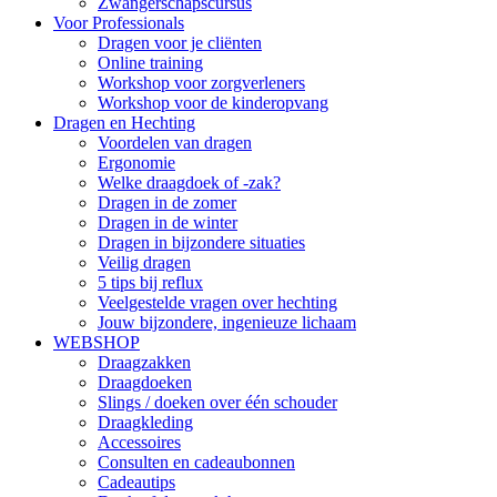
Zwangerschapscursus
Voor Professionals
Dragen voor je cliënten
Online training
Workshop voor zorgverleners
Workshop voor de kinderopvang
Dragen en Hechting
Voordelen van dragen
Ergonomie
Welke draagdoek of -zak?
Dragen in de zomer
Dragen in de winter
Dragen in bijzondere situaties
Veilig dragen
5 tips bij reflux
Veelgestelde vragen over hechting
Jouw bijzondere, ingenieuze lichaam
WEBSHOP
Draagzakken
Draagdoeken
Slings / doeken over één schouder
Draagkleding
Accessoires
Consulten en cadeaubonnen
Cadeautips