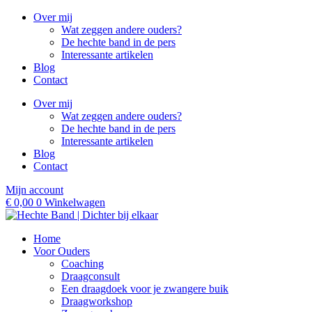
Ga
Over mij
naar
Wat zeggen andere ouders?
de
De hechte band in de pers
inhoud
Interessante artikelen
Blog
Contact
Over mij
Wat zeggen andere ouders?
De hechte band in de pers
Interessante artikelen
Blog
Contact
Mijn account
€
0,00
0
Winkelwagen
Home
Voor Ouders
Coaching
Draagconsult
Een draagdoek voor je zwangere buik
Draagworkshop