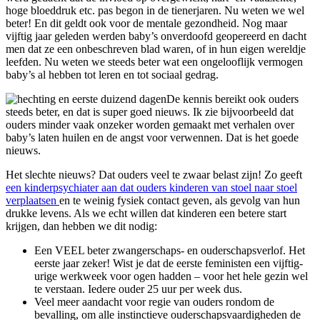
hoge bloeddruk etc. pas begon in de tienerjaren. Nu weten we wel
beter! En dit geldt ook voor de mentale gezondheid. Nog maar
vijftig jaar geleden werden baby’s onverdoofd geopereerd en dacht
men dat ze een onbeschreven blad waren, of in hun eigen wereldje
leefden. Nu weten we steeds beter wat een ongelooflijk vermogen
baby’s al hebben tot leren en tot sociaal gedrag.
De kennis bereikt ook ouders
steeds beter, en dat is super goed nieuws. Ik zie bijvoorbeeld dat
ouders minder vaak onzeker worden gemaakt met verhalen over
baby’s laten huilen en de angst voor verwennen. Dat is het goede
nieuws.
Het slechte nieuws? Dat ouders veel te zwaar belast zijn! Zo geeft
een kinderpsychiater aan dat ouders kinderen van stoel naar stoel
verplaatsen
en te weinig fysiek contact geven, als gevolg van hun
drukke levens. Als we echt willen dat kinderen een betere start
krijgen, dan hebben we dit nodig:
Een VEEL beter zwangerschaps- en ouderschapsverlof. Het
eerste jaar zeker! Wist je dat de eerste feministen een vijftig-
urige werkweek voor ogen hadden – voor het hele gezin wel
te verstaan. Iedere ouder 25 uur per week dus.
Veel meer aandacht voor regie van ouders rondom de
bevalling, om alle instinctieve ouderschapsvaardigheden de