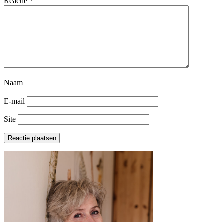
Reactie
*
Naam
E-mail
Site