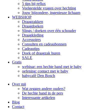
5 tips bij reflux
Veelgestelde vragen over hechting
Jouw bijzondere, ingenieuze lichaam
WEBSHOP
Draagzakken
Draagdoeken
Slings / doeken over één schouder
Draagkleding
Accessoires
Consulten en cadeaubonnen
Cadeautips
Doek of draagzak huren
SALE
Gratis
webinar: een hechte band met je baby
oefening: contact met je baby
babycafé Den Bosch
Over mij
Wat zeggen andere ouders?
De hechte band in de pers
Interessante artikelen
Blog
Contact