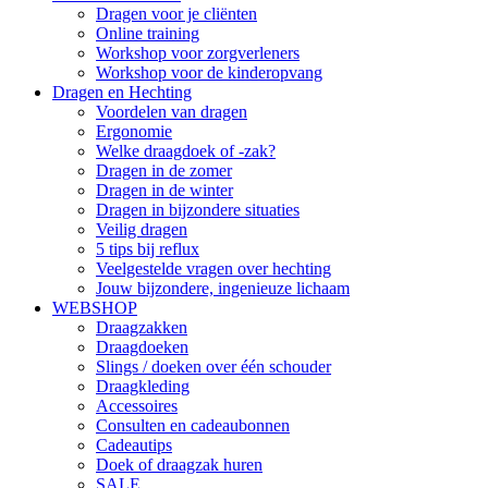
Dragen voor je cliënten
Online training
Workshop voor zorgverleners
Workshop voor de kinderopvang
Dragen en Hechting
Voordelen van dragen
Ergonomie
Welke draagdoek of -zak?
Dragen in de zomer
Dragen in de winter
Dragen in bijzondere situaties
Veilig dragen
5 tips bij reflux
Veelgestelde vragen over hechting
Jouw bijzondere, ingenieuze lichaam
WEBSHOP
Draagzakken
Draagdoeken
Slings / doeken over één schouder
Draagkleding
Accessoires
Consulten en cadeaubonnen
Cadeautips
Doek of draagzak huren
SALE