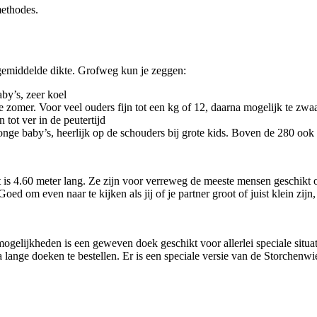
methodes.
 gemiddelde dikte. Grofweg kun je zeggen:
aby’s, zeer koel
e zomer. Voor veel ouders fijn tot een kg of 12, daarna mogelijk te zwa
tot ver in de peutertijd
ge baby’s, heerlijk op de schouders bij grote kids. Boven de 280 ook w
at is 4.60 meter lang. Ze zijn voor verreweg de meeste mensen geschik
Goed om even naar te kijken als jij of je partner groot of juist klein zij
elijkheden is een geweven doek geschikt voor allerlei speciale situati
 lange doeken te bestellen. Er is een speciale versie van de Storchenwi