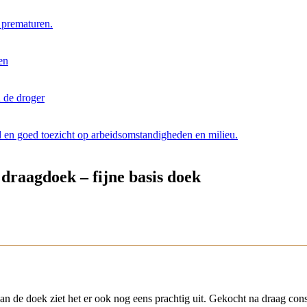
r prematuren.
en
 de droger
d en goed toezicht op arbeidsomstandigheden en milieu.
raagdoek – fijne basis doek
an de doek ziet het er ook nog eens prachtig uit. Gekocht na draag consu