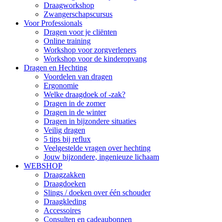
Draagworkshop
Zwangerschapscursus
Voor Professionals
Dragen voor je cliënten
Online training
Workshop voor zorgverleners
Workshop voor de kinderopvang
Dragen en Hechting
Voordelen van dragen
Ergonomie
Welke draagdoek of -zak?
Dragen in de zomer
Dragen in de winter
Dragen in bijzondere situaties
Veilig dragen
5 tips bij reflux
Veelgestelde vragen over hechting
Jouw bijzondere, ingenieuze lichaam
WEBSHOP
Draagzakken
Draagdoeken
Slings / doeken over één schouder
Draagkleding
Accessoires
Consulten en cadeaubonnen