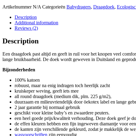
Artikelnummer
N/A
Categorieën
Babydragers
,
Draagdoek
,
Ecologisc
Description
Additional information
Reviews (2)
Description
Een draagdoek past altijd en geeft in ruil voor het knopen veel comfo
lange bruikbaarheid. De doek wordt geweven in Duitsland en geproduc
Bijzonderheden
100% katoen
robuust, maar na enig indragen toch heerlijk zacht
kruiskeper weving, geeft iets mee
all round draagdoek (medium dik, plm. 225 g/m2),
duurzaam en milieuvriendelijk door öekotex label en lange geb
2 jaar garantie bij normaal gebruik
geschikt voor kleine baby’s en zwaardere peuters.
een heel goede prijs/kwaliteit verhouding. Deze doek geef je do
de effen kleuren hebben een fijn ingeweven diamantje voor een s
de kanten zijn verschillende gekleurd, zodat je makkelijk de we
wasvoorschriften
zijn eenvoudig