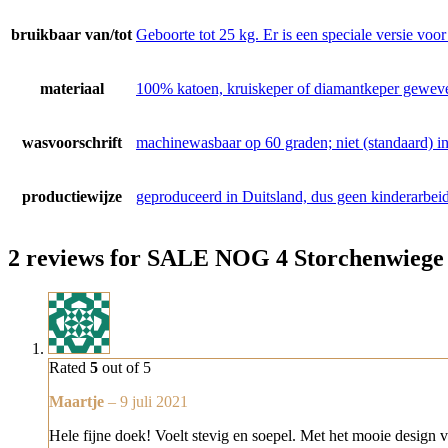
bruikbaar van/tot
Geboorte tot 25 kg. Er is een speciale versie voo
materiaal
100% katoen, kruiskeper of diamantkeper gewev
wasvoorschrift
machinewasbaar op 60 graden; niet (standaard) in
productiewijze
geproduceerd in Duitsland, dus geen kinderarbei
2 reviews for
SALE NOG 4 Storchenwiege d
Rated
5
out of 5
Maartje
–
9 juli 2021
Hele fijne doek! Voelt stevig en soepel. Met het mooie design v