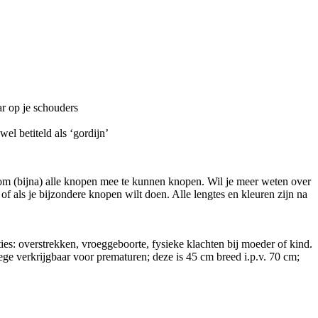
ar op je schouders
el betiteld als ‘gordijn’
t om (bijna) alle knopen mee te kunnen knopen. Wil je meer weten over
n, of als je bijzondere knopen wilt doen. Alle lengtes en kleuren zijn na
es: overstrekken, vroeggeboorte, fysieke klachten bij moeder of kind.
ege verkrijgbaar voor prematuren; deze is 45 cm breed i.p.v. 70 cm;