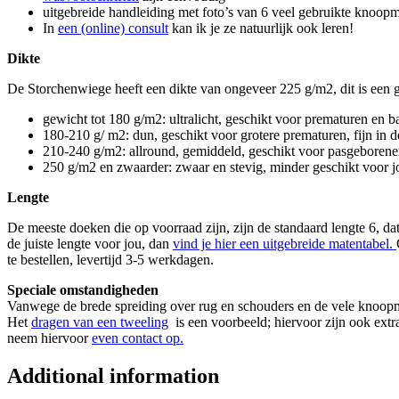
uitgebreide handleiding met foto’s van 6 veel gebruikte knoop
In
een (online) consult
kan ik je ze natuurlijk ook leren!
Dikte
De Storchenwiege heeft een dikte van ongeveer 225 g/m2, dit is een
gewicht tot 180 g/m2: ultralicht, geschikt voor prematuren en b
180-210 g/ m2: dun, geschikt voor grotere prematuren, fijn in d
210-240 g/m2: allround, gemiddeld, geschikt voor pasgeborenen 
250 g/m2 en zwaarder: zwaar en stevig, minder geschikt voor jon
Lengte
De meeste doeken die op voorraad zijn, zijn de standaard lengte 6, d
de juiste lengte voor jou, dan
vind je hier een uitgebreide matentabel.
te bestellen, levertijd 3-5 werkdagen.
Speciale omstandigheden
Vanwege de brede spreiding over rug en schouders en de vele knoopmog
Het
dragen van een tweeling
is een voorbeeld; hiervoor zijn ook extra
neem hiervoor
even contact op.
Additional information