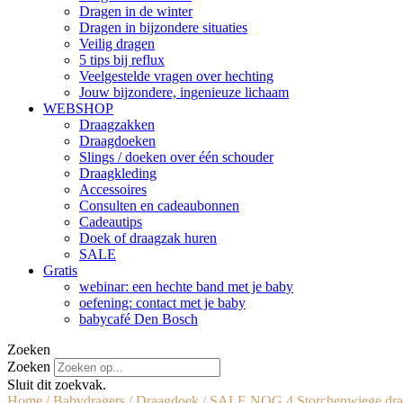
Dragen in de winter
Dragen in bijzondere situaties
Veilig dragen
5 tips bij reflux
Veelgestelde vragen over hechting
Jouw bijzondere, ingenieuze lichaam
WEBSHOP
Draagzakken
Draagdoeken
Slings / doeken over één schouder
Draagkleding
Accessoires
Consulten en cadeaubonnen
Cadeautips
Doek of draagzak huren
SALE
Gratis
webinar: een hechte band met je baby
oefening: contact met je baby
babycafé Den Bosch
Zoeken
Zoeken
Sluit dit zoekvak.
Home
/
Babydragers
/
Draagdoek
/ SALE NOG 4 Storchenwiege draag