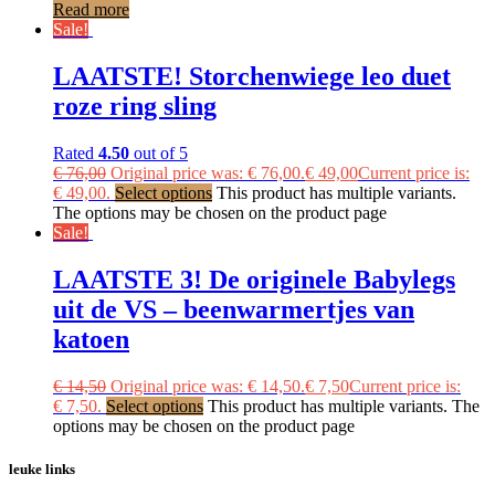
Read more
Sale!
LAATSTE! Storchenwiege leo duet
roze ring sling
Rated
4.50
out of 5
€
76,00
Original price was: € 76,00.
€
49,00
Current price is:
€ 49,00.
Select options
This product has multiple variants.
The options may be chosen on the product page
Sale!
LAATSTE 3! De originele Babylegs
uit de VS – beenwarmertjes van
katoen
€
14,50
Original price was: € 14,50.
€
7,50
Current price is:
€ 7,50.
Select options
This product has multiple variants. The
options may be chosen on the product page
leuke links