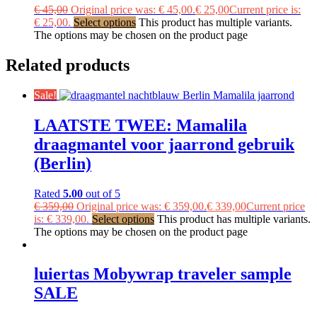
€
45,00
Original price was: € 45,00.
€
25,00
Current price is:
€ 25,00.
Select options
This product has multiple variants.
The options may be chosen on the product page
Related products
Sale!
LAATSTE TWEE: Mamalila
draagmantel voor jaarrond gebruik
(Berlin)
Rated
5.00
out of 5
€
359,00
Original price was: € 359,00.
€
339,00
Current price
is: € 339,00.
Select options
This product has multiple variants.
The options may be chosen on the product page
luiertas Mobywrap traveler sample
SALE