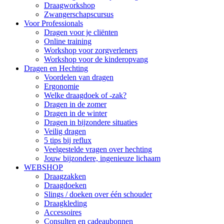
Draagworkshop
Zwangerschapscursus
Voor Professionals
Dragen voor je cliënten
Online training
Workshop voor zorgverleners
Workshop voor de kinderopvang
Dragen en Hechting
Voordelen van dragen
Ergonomie
Welke draagdoek of -zak?
Dragen in de zomer
Dragen in de winter
Dragen in bijzondere situaties
Veilig dragen
5 tips bij reflux
Veelgestelde vragen over hechting
Jouw bijzondere, ingenieuze lichaam
WEBSHOP
Draagzakken
Draagdoeken
Slings / doeken over één schouder
Draagkleding
Accessoires
Consulten en cadeaubonnen