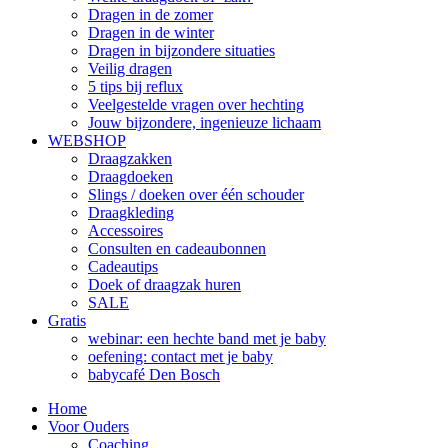
Dragen in de zomer
Dragen in de winter
Dragen in bijzondere situaties
Veilig dragen
5 tips bij reflux
Veelgestelde vragen over hechting
Jouw bijzondere, ingenieuze lichaam
WEBSHOP
Draagzakken
Draagdoeken
Slings / doeken over één schouder
Draagkleding
Accessoires
Consulten en cadeaubonnen
Cadeautips
Doek of draagzak huren
SALE
Gratis
webinar: een hechte band met je baby
oefening: contact met je baby
babycafé Den Bosch
Home
Voor Ouders
Coaching