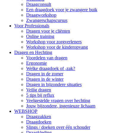
Draagconsult
Een draagdoek voor je zwangere buik
Draagworkshop
Zwangerschapscursus
Voor Professionals
Dragen voor je cliënten
Online training
Workshop voor zorgverleners
Workshop voor de kinderopvang
Dragen en Hechting
Voordelen van dragen
Ergonomie
Welke draagdoek of -zak?
Dragen in de zomer
Dragen in de winter
Dragen in bijzondere situaties
Veilig dragen
5 tips bij reflux
Veelgestelde vragen over hechting
Jouw bijzondere, ingenieuze lichaam
WEBSHOP
Draagzakken
Draagdoeken
Slings / doeken over één schouder
Draagkleding