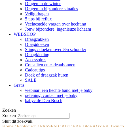
Dragen in de winter
Dragen in bijzondere situaties
Veilig dragen
5 tips bij reflux
Veelgestelde vragen over hechting
Jouw bijzondere, ingenieuze lichaam
WEBSHOP
Draagzakken
Draagdoeken
Slings / doeken over één schouder
Draagkleding
Accessoires
Consulten en cadeaubonnen
Cadeautips
Doek of draagzak huren
SALE
Gratis
webinar: een hechte band met je baby
oefening: contact met je baby
babycafé Den Bosch
Zoeken
Zoeken
Sluit dit zoekvak.
Home
/
Ecologisch
/ PASSEN OP IEDERE DRAAGZAK Twingo