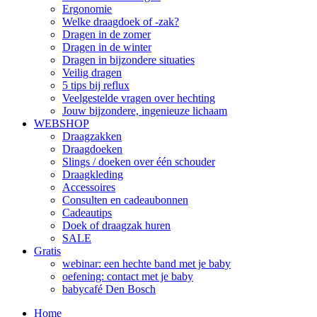
Ergonomie
Welke draagdoek of -zak?
Dragen in de zomer
Dragen in de winter
Dragen in bijzondere situaties
Veilig dragen
5 tips bij reflux
Veelgestelde vragen over hechting
Jouw bijzondere, ingenieuze lichaam
WEBSHOP
Draagzakken
Draagdoeken
Slings / doeken over één schouder
Draagkleding
Accessoires
Consulten en cadeaubonnen
Cadeautips
Doek of draagzak huren
SALE
Gratis
webinar: een hechte band met je baby
oefening: contact met je baby
babycafé Den Bosch
Home