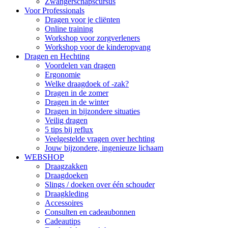
Zwangerschapscursus
Voor Professionals
Dragen voor je cliënten
Online training
Workshop voor zorgverleners
Workshop voor de kinderopvang
Dragen en Hechting
Voordelen van dragen
Ergonomie
Welke draagdoek of -zak?
Dragen in de zomer
Dragen in de winter
Dragen in bijzondere situaties
Veilig dragen
5 tips bij reflux
Veelgestelde vragen over hechting
Jouw bijzondere, ingenieuze lichaam
WEBSHOP
Draagzakken
Draagdoeken
Slings / doeken over één schouder
Draagkleding
Accessoires
Consulten en cadeaubonnen
Cadeautips