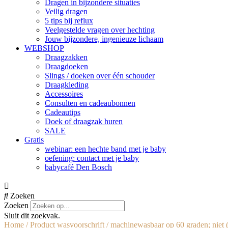
Dragen in bijzondere situaties
Veilig dragen
5 tips bij reflux
Veelgestelde vragen over hechting
Jouw bijzondere, ingenieuze lichaam
WEBSHOP
Draagzakken
Draagdoeken
Slings / doeken over één schouder
Draagkleding
Accessoires
Consulten en cadeaubonnen
Cadeautips
Doek of draagzak huren
SALE
Gratis
webinar: een hechte band met je baby
oefening: contact met je baby
babycafé Den Bosch
Zoeken
Zoeken
Sluit dit zoekvak.
Home
/ Product wasvoorschrift / machinewasbaar op 60 graden; niet (