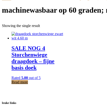
machinewasbaar op 60 graden; n
Showing the single result
SALE NOG 4
Storchenwiege
draagdoek – fijne
basis doek
Rated
5.00
out of 5
Read more
leuke links