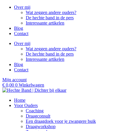
Ga
Over mij
naar
Wat zeggen andere ouders?
de
De hechte band in de pers
inhoud
Interessante artikelen
Blog
Contact
Over mij
Wat zeggen andere ouders?
De hechte band in de pers
Interessante artikelen
Blog
Contact
Mijn account
€
0,00
0
Winkelwagen
Home
Voor Ouders
Coaching
Draagconsult
Een draagdoek voor je zwangere buik
Draagworkshop