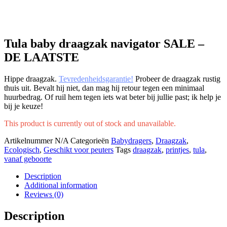
Tula baby draagzak navigator SALE –
DE LAATSTE
Hippe draagzak.
Tevredenheidsgarantie!
Probeer de draagzak rustig
thuis uit. Bevalt hij niet, dan mag hij retour tegen een minimaal
huurbedrag. Of ruil hem tegen iets wat beter bij jullie past; ik help je
bij je keuze!
This product is currently out of stock and unavailable.
Artikelnummer
N/A
Categorieën
Babydragers
,
Draagzak
,
Ecologisch
,
Geschikt voor peuters
Tags
draagzak
,
printjes
,
tula
,
vanaf geboorte
Description
Additional information
Reviews (0)
Description