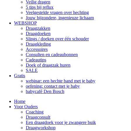
Veilig dragen
5 tips bij reflux
Veelgestelde vragen over hechting
Jouw bijzondere, ingenieuze lichaam
WEBSHOP
Draagzakken
Draagdoeken
Slings / doeken over één schouder
Draagkleding
Accessoires
Consulten en cadeaubonnen
Cadeautips
Doek of draagzak huren
SALE
Gratis
webinar: een hechte band met je baby
oefening: contact met je baby
babycafé Den Bosch
Home
Voor Ouders
Coaching
Draagconsult
Een draagdoek voor je zwangere buik
Draagworkshop