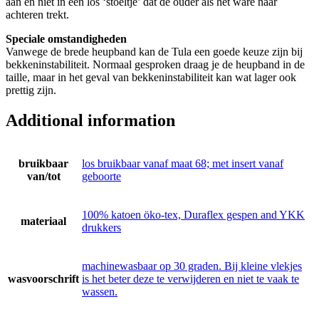
aan en niet in een los ‘stoeltje’ dat de ouder als het ware naar
achteren trekt.
Speciale omstandigheden
Vanwege de brede heupband kan de Tula een goede keuze zijn bij
bekkeninstabiliteit. Normaal gesproken draag je de heupband in de
taille, maar in het geval van bekkeninstabiliteit kan wat lager ook
prettig zijn.
Additional information
bruikbaar
los bruikbaar vanaf maat 68; met insert vanaf
van/tot
geboorte
100% katoen öko-tex, Duraflex gespen and YKK
materiaal
drukkers
machinewasbaar op 30 graden. Bij kleine vlekjes
wasvoorschrift
is het beter deze te verwijderen en niet te vaak te
wassen.