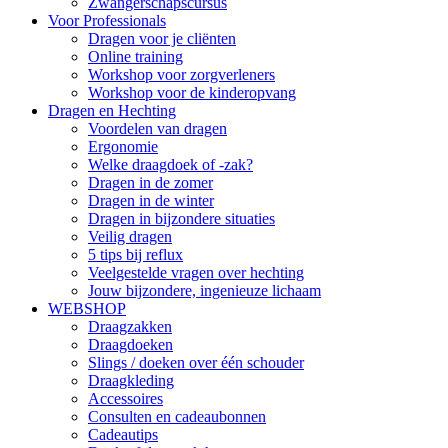
Zwangerschapscursus
Voor Professionals
Dragen voor je cliënten
Online training
Workshop voor zorgverleners
Workshop voor de kinderopvang
Dragen en Hechting
Voordelen van dragen
Ergonomie
Welke draagdoek of -zak?
Dragen in de zomer
Dragen in de winter
Dragen in bijzondere situaties
Veilig dragen
5 tips bij reflux
Veelgestelde vragen over hechting
Jouw bijzondere, ingenieuze lichaam
WEBSHOP
Draagzakken
Draagdoeken
Slings / doeken over één schouder
Draagkleding
Accessoires
Consulten en cadeaubonnen
Cadeautips