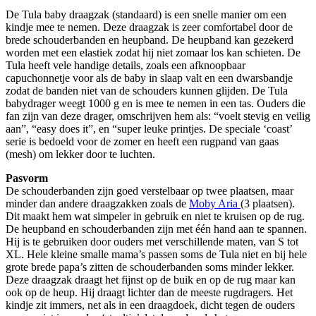
De Tula baby draagzak (standaard) is een snelle manier om een
kindje mee te nemen. Deze draagzak is zeer comfortabel door de
brede schouderbanden en heupband. De heupband kan gezekerd
worden met een elastiek zodat hij niet zomaar los kan schieten. De
Tula heeft vele handige details, zoals een afknoopbaar
capuchonnetje voor als de baby in slaap valt en een dwarsbandje
zodat de banden niet van de schouders kunnen glijden. De Tula
babydrager weegt 1000 g en is mee te nemen in een tas. Ouders die
fan zijn van deze drager, omschrijven hem als: “voelt stevig en veilig
aan”, “easy does it”, en “super leuke printjes. De speciale ‘coast’
serie is bedoeld voor de zomer en heeft een rugpand van gaas
(mesh) om lekker door te luchten.
Pasvorm
De schouderbanden zijn goed verstelbaar op twee plaatsen, maar
minder dan andere draagzakken zoals de
Moby Aria
(3 plaatsen).
Dit maakt hem wat simpeler in gebruik en niet te kruisen op de rug.
De heupband en schouderbanden zijn met één hand aan te spannen.
Hij is te gebruiken door ouders met verschillende maten, van S tot
XL. Hele kleine smalle mama’s passen soms de Tula niet en bij hele
grote brede papa’s zitten de schouderbanden soms minder lekker.
Deze draagzak draagt het fijnst op de buik en op de rug maar kan
ook op de heup. Hij draagt lichter dan de meeste rugdragers. Het
kindje zit immers, net als in een draagdoek, dicht tegen de ouders