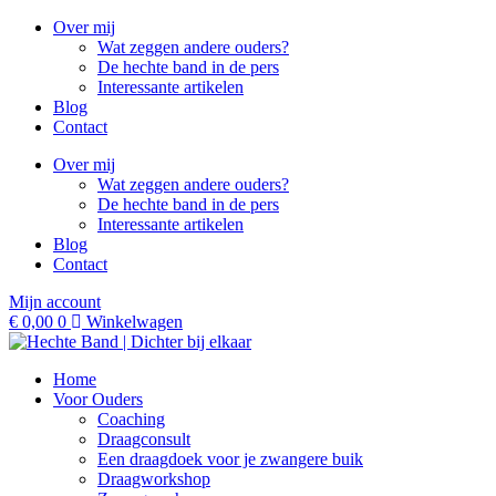
Ga
Over mij
naar
Wat zeggen andere ouders?
de
De hechte band in de pers
inhoud
Interessante artikelen
Blog
Contact
Over mij
Wat zeggen andere ouders?
De hechte band in de pers
Interessante artikelen
Blog
Contact
Mijn account
€
0,00
0
Winkelwagen
Home
Voor Ouders
Coaching
Draagconsult
Een draagdoek voor je zwangere buik
Draagworkshop