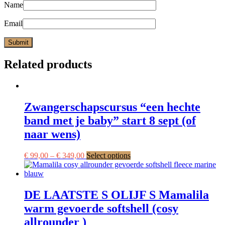
Name
Email
Related products
Zwangerschapscursus “een hechte
band met je baby” start 8 sept (of
naar wens)
This
€
99,00
–
€
349,00
Select options
product
has
multiple
variants.
DE LAATSTE S OLIJF S Mamalila
The
warm gevoerde softshell (cosy
options
may
allrounder )