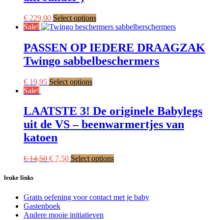
be
chosen
This
€
229,00
Select options
on
product
Sale!
the
has
product
multiple
PASSEN OP IEDERE DRAAGZAK
page
variants.
Twingo sabbelbeschermers
The
options
may
This
€
19,95
Select options
be
product
Sale!
chosen
has
on
multiple
LAATSTE 3! De originele Babylegs
the
variants.
uit de VS – beenwarmertjes van
product
The
page
options
katoen
may
be
Original
Current
This
€
14,50
€
7,50
Select options
chosen
price
price
product
on
was:
is:
has
leuke links
the
€ 14,50.
€ 7,50.
multiple
product
variants.
page
Gratis oefening voor contact met je baby
The
Gastenboek
options
Andere mooie initiatieven
may