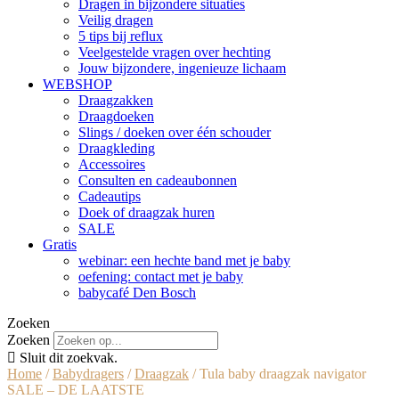
Dragen in bijzondere situaties
Veilig dragen
5 tips bij reflux
Veelgestelde vragen over hechting
Jouw bijzondere, ingenieuze lichaam
WEBSHOP
Draagzakken
Draagdoeken
Slings / doeken over één schouder
Draagkleding
Accessoires
Consulten en cadeaubonnen
Cadeautips
Doek of draagzak huren
SALE
Gratis
webinar: een hechte band met je baby
oefening: contact met je baby
babycafé Den Bosch
Zoeken
Zoeken
Sluit dit zoekvak.
Home
/
Babydragers
/
Draagzak
/ Tula baby draagzak navigator
SALE – DE LAATSTE