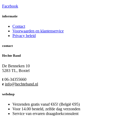
be
Facebook
chosen
on
informatie
the
product
Contact
page
Voorwaarden en klantenservice
Privacy beleid
contact
Hechte Band
De Benneken 10
5283 TL, Boxtel
t
06-34355660
e
info@hechteband.nl
webshop
Verzenden gratis vanaf €65! (België €95)
Voor 14.00 besteld, zelfde dag verzonden
Service van ervaren draagdoekconsulent