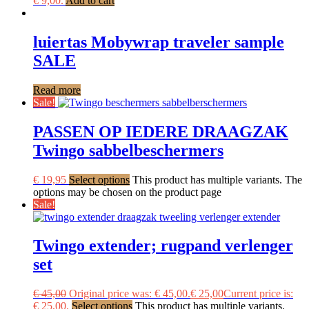
€ 9,00.
Add to cart
luiertas Mobywrap traveler sample
SALE
Read more
Sale!
PASSEN OP IEDERE DRAAGZAK
Twingo sabbelbeschermers
€
19,95
Select options
This product has multiple variants. The
options may be chosen on the product page
Sale!
Twingo extender; rugpand verlenger
set
€
45,00
Original price was: € 45,00.
€
25,00
Current price is:
€ 25,00.
Select options
This product has multiple variants.