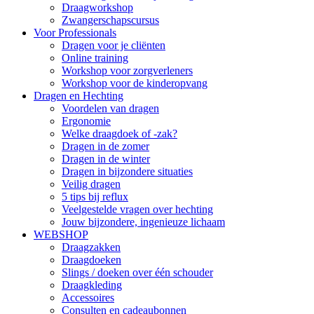
Draagworkshop
Zwangerschapscursus
Voor Professionals
Dragen voor je cliënten
Online training
Workshop voor zorgverleners
Workshop voor de kinderopvang
Dragen en Hechting
Voordelen van dragen
Ergonomie
Welke draagdoek of -zak?
Dragen in de zomer
Dragen in de winter
Dragen in bijzondere situaties
Veilig dragen
5 tips bij reflux
Veelgestelde vragen over hechting
Jouw bijzondere, ingenieuze lichaam
WEBSHOP
Draagzakken
Draagdoeken
Slings / doeken over één schouder
Draagkleding
Accessoires
Consulten en cadeaubonnen