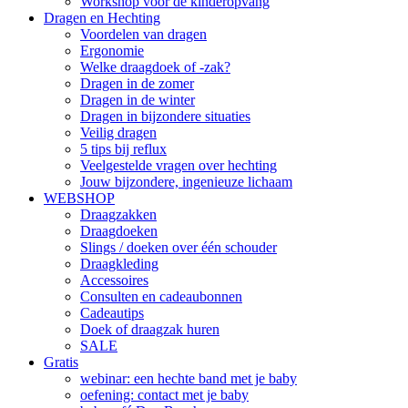
Workshop voor de kinderopvang
Dragen en Hechting
Voordelen van dragen
Ergonomie
Welke draagdoek of -zak?
Dragen in de zomer
Dragen in de winter
Dragen in bijzondere situaties
Veilig dragen
5 tips bij reflux
Veelgestelde vragen over hechting
Jouw bijzondere, ingenieuze lichaam
WEBSHOP
Draagzakken
Draagdoeken
Slings / doeken over één schouder
Draagkleding
Accessoires
Consulten en cadeaubonnen
Cadeautips
Doek of draagzak huren
SALE
Gratis
webinar: een hechte band met je baby
oefening: contact met je baby