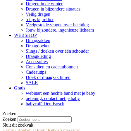
Dragen in de winter
Dragen in bijzondere situaties
Veilig dragen
5 tips bij reflux
Veelgestelde vragen over hechting
Jouw bijzondere, ingenieuze lichaam
WEBSHOP
Draagzakken
Draagdoeken
Slings / doeken over één schouder
Draagkleding
Accessoires
Consulten en cadeaubonnen
Cadeautips
Doek of draagzak huren
SALE
Gratis
webinar: een hechte band met je baby
oefening: contact met je baby
babycafé Den Bosch
Zoeken
Zoeken
Sluit dit zoekvak.
Home
/
Boeken
/ Boek ‘Rebozo massage’