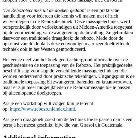
‘
De Rebozotechniek uit de doeken gedaan
‘ is een praktische
handleiding voor iedereen die kennis wil maken met of zich
wil verdiepen in de Rebozotechniek. Deze massagetechniek werd
oorspronkelijk door verloskundigen uit Midden-Amerika toegepast
bij de voorbereiding van zwangeren op de bevalling. Ze gebruikten
daarvoor een traditionele draagdoek: de rebozo. Mede door de
opkomst van de doula is deze eenvoudige maar zeer doeltreffende
techniek ook in het Westen geïntroduceerd.
Het eerste deel van het boek geeft achtergrondinformatie over de
geschiedenis en de toepassing van de Rebozo. Het praktijkgedeelte
beschrijft stap voor stap de verschillende massagetechnieken die
worden ondersteund door praktische tekeningen. Uitgangspunt is de
traditionele toepassing bij zwangeren, barenden en kraamvrouwen,
maar er zijn meer mogelijkheden de Rebozomassage toe te passen
bij uiteenlopende doelgroepen.
Als je een workshop wilt volgen kun je terecht
op:
https://www.rebozo.nl/index.html
.
Als je een draagdoek zoekt om de techniek toe te passen dan is een
perraja het meest geschikt, bijv. die van Girasol uit Guatemala.
Additional information