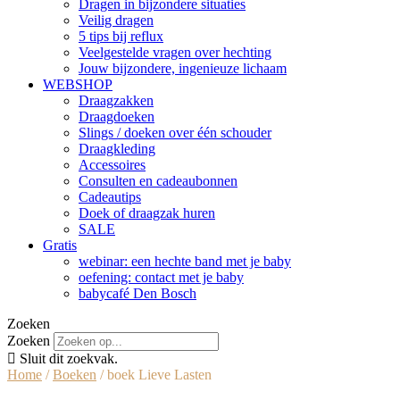
Dragen in bijzondere situaties
Veilig dragen
5 tips bij reflux
Veelgestelde vragen over hechting
Jouw bijzondere, ingenieuze lichaam
WEBSHOP
Draagzakken
Draagdoeken
Slings / doeken over één schouder
Draagkleding
Accessoires
Consulten en cadeaubonnen
Cadeautips
Doek of draagzak huren
SALE
Gratis
webinar: een hechte band met je baby
oefening: contact met je baby
babycafé Den Bosch
Zoeken
Zoeken
Sluit dit zoekvak.
Home
/
Boeken
/ boek Lieve Lasten