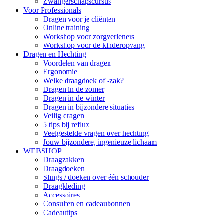
Zwangerschapscursus
Voor Professionals
Dragen voor je cliënten
Online training
Workshop voor zorgverleners
Workshop voor de kinderopvang
Dragen en Hechting
Voordelen van dragen
Ergonomie
Welke draagdoek of -zak?
Dragen in de zomer
Dragen in de winter
Dragen in bijzondere situaties
Veilig dragen
5 tips bij reflux
Veelgestelde vragen over hechting
Jouw bijzondere, ingenieuze lichaam
WEBSHOP
Draagzakken
Draagdoeken
Slings / doeken over één schouder
Draagkleding
Accessoires
Consulten en cadeaubonnen
Cadeautips