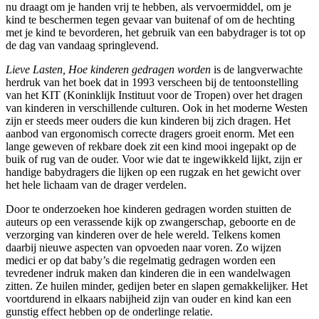
nu draagt om je handen vrij te hebben, als vervoermiddel, om je
kind te beschermen tegen gevaar van buitenaf of om de hechting
met je kind te bevorderen, het gebruik van een babydrager is tot op
de dag van vandaag springlevend.
Lieve Lasten, Hoe kinderen gedragen worden
is de langverwachte
herdruk van het boek dat in 1993 verscheen bij de tentoonstelling
van het KIT (Koninklijk Instituut voor de Tropen) over het dragen
van kinderen in verschillende culturen. Ook in het moderne Westen
zijn er steeds meer ouders die kun kinderen bij zich dragen. Het
aanbod van ergonomisch correcte dragers groeit enorm. Met een
lange geweven of rekbare doek zit een kind mooi ingepakt op de
buik of rug van de ouder. Voor wie dat te ingewikkeld lijkt, zijn er
handige babydragers die lijken op een rugzak en het gewicht over
het hele lichaam van de drager verdelen.
Door te onderzoeken hoe kinderen gedragen worden stuitten de
auteurs op een verassende kijk op zwangerschap, geboorte en de
verzorging van kinderen over de hele wereld. Telkens komen
daarbij nieuwe aspecten van opvoeden naar voren. Zo wijzen
medici er op dat baby’s die regelmatig gedragen worden een
tevredener indruk maken dan kinderen die in een wandelwagen
zitten. Ze huilen minder, gedijen beter en slapen gemakkelijker. Het
voortdurend in elkaars nabijheid zijn van ouder en kind kan een
gunstig effect hebben op de onderlinge relatie.