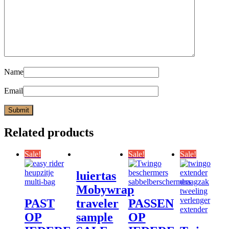
Name
Email
Related products
Sale!
Sale!
Sale!
luiertas
Mobywrap
PAST
traveler
PASSEN
OP
sample
OP