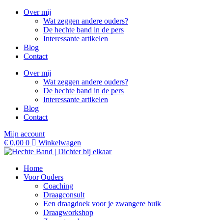
Ga
Over mij
naar
Wat zeggen andere ouders?
de
De hechte band in de pers
inhoud
Interessante artikelen
Blog
Contact
Over mij
Wat zeggen andere ouders?
De hechte band in de pers
Interessante artikelen
Blog
Contact
Mijn account
€
0,00
0
Winkelwagen
Home
Voor Ouders
Coaching
Draagconsult
Een draagdoek voor je zwangere buik
Draagworkshop