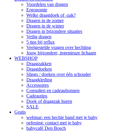
Voordelen van dragen
Ergonomie
Welke draagdoek of -zak?
Dragen in de zomer
Dragen in de winter
Dragen in bijzondere situaties
Veilig dragen
5 tips bij reflux
Veelgestelde vragen over hechting
Jouw bijzondere, ingenieuze lichaam
WEBSHOP
Draagzakken
Draagdoeken
Slings / doeken over één schouder
Draagkleding
Accessoires
Consulten en cadeaubonnen
Cadeautips
Doek of draagzak huren
SALE
Gratis
webinar: een hechte band met je baby
oefening: contact met je baby
babycafé Den Bosch