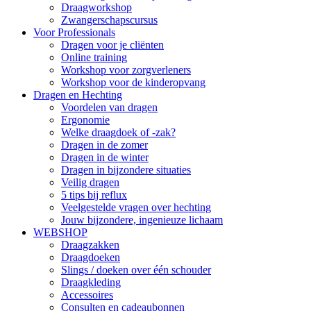
Draagworkshop
Zwangerschapscursus
Voor Professionals
Dragen voor je cliënten
Online training
Workshop voor zorgverleners
Workshop voor de kinderopvang
Dragen en Hechting
Voordelen van dragen
Ergonomie
Welke draagdoek of -zak?
Dragen in de zomer
Dragen in de winter
Dragen in bijzondere situaties
Veilig dragen
5 tips bij reflux
Veelgestelde vragen over hechting
Jouw bijzondere, ingenieuze lichaam
WEBSHOP
Draagzakken
Draagdoeken
Slings / doeken over één schouder
Draagkleding
Accessoires
Consulten en cadeaubonnen