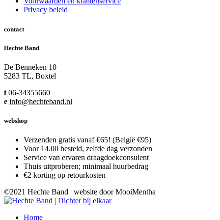
Voorwaarden en klantenservice
Privacy beleid
contact
Hechte Band
De Benneken 10
5283 TL, Boxtel
t
06-34355660
e
info@hechteband.nl
webshop
Verzenden gratis vanaf €65! (België €95)
Voor 14.00 besteld, zelfde dag verzonden
Service van ervaren draagdoekconsulent
Thuis uitproberen; minimaal huurbedrag
€2 korting op retourkosten
©2021 Hechte Band | website door MooiMentha
Home