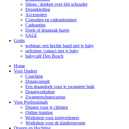
Slings / doeken over één schouder
Draagkleding
Accessoires
Consulten en cadeaubonnen
Cadeautips
Doek of draagzak huren
SALE
Gratis
webinar: een hechte band met je baby
oefening: contact met je baby
babycafé Den Bosch
Home
Voor Ouders
Coaching
Draagconsult
Een draagdoek voor je zwangere buik
Draagworkshop
Zwangerschapscursus
Voor Professionals
Dragen voor je cliënten
Online training
Workshop voor zorgverleners
Workshop voor de kinderopvang
Dragen en Hechting