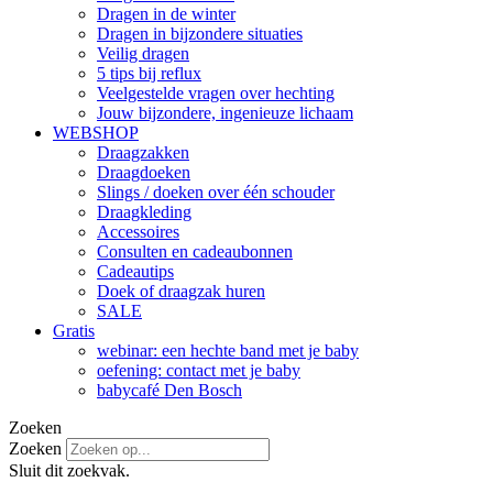
Dragen in de winter
Dragen in bijzondere situaties
Veilig dragen
5 tips bij reflux
Veelgestelde vragen over hechting
Jouw bijzondere, ingenieuze lichaam
WEBSHOP
Draagzakken
Draagdoeken
Slings / doeken over één schouder
Draagkleding
Accessoires
Consulten en cadeaubonnen
Cadeautips
Doek of draagzak huren
SALE
Gratis
webinar: een hechte band met je baby
oefening: contact met je baby
babycafé Den Bosch
Zoeken
Zoeken
Sluit dit zoekvak.