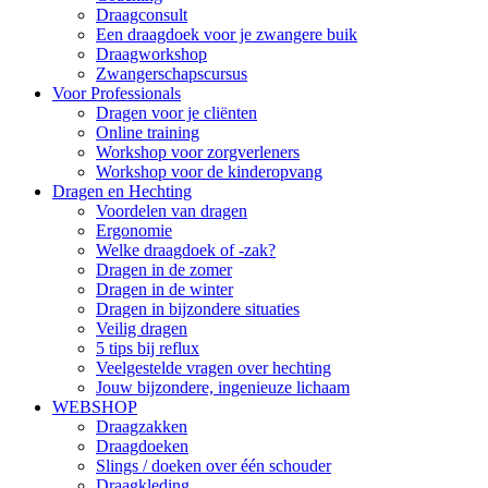
Draagconsult
Een draagdoek voor je zwangere buik
Draagworkshop
Zwangerschapscursus
Voor Professionals
Dragen voor je cliënten
Online training
Workshop voor zorgverleners
Workshop voor de kinderopvang
Dragen en Hechting
Voordelen van dragen
Ergonomie
Welke draagdoek of -zak?
Dragen in de zomer
Dragen in de winter
Dragen in bijzondere situaties
Veilig dragen
5 tips bij reflux
Veelgestelde vragen over hechting
Jouw bijzondere, ingenieuze lichaam
WEBSHOP
Draagzakken
Draagdoeken
Slings / doeken over één schouder
Draagkleding