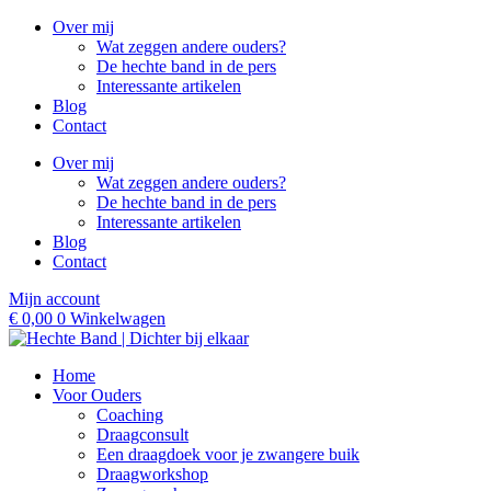
Ga
Over mij
naar
Wat zeggen andere ouders?
de
De hechte band in de pers
inhoud
Interessante artikelen
Blog
Contact
Over mij
Wat zeggen andere ouders?
De hechte band in de pers
Interessante artikelen
Blog
Contact
Mijn account
€
0,00
0
Winkelwagen
Home
Voor Ouders
Coaching
Draagconsult
Een draagdoek voor je zwangere buik
Draagworkshop