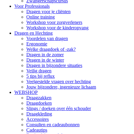
Zwangerschapscursus
Voor Professionals
Dragen voor je cliënten
Online training
Workshop voor zorgverleners
Workshop voor de kinderopvang
Dragen en Hechting
Voordelen van dragen
Ergonomie
Welke draagdoek of -zak?
Dragen in de zomer
Dragen in de winter
Dragen in bijzondere situaties
Veilig dragen
5 tips bij reflux
Veelgestelde vragen over hechting
Jouw bijzondere, ingenieuze lichaam
WEBSHOP
Draagzakken
Draagdoeken
Slings / doeken over één schouder
Draagkleding
Accessoires
Consulten en cadeaubonnen
Cadeautips