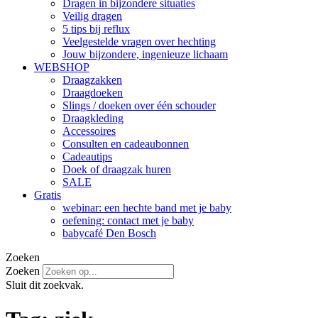
Dragen in bijzondere situaties
Veilig dragen
5 tips bij reflux
Veelgestelde vragen over hechting
Jouw bijzondere, ingenieuze lichaam
WEBSHOP
Draagzakken
Draagdoeken
Slings / doeken over één schouder
Draagkleding
Accessoires
Consulten en cadeaubonnen
Cadeautips
Doek of draagzak huren
SALE
Gratis
webinar: een hechte band met je baby
oefening: contact met je baby
babycafé Den Bosch
Zoeken
Zoeken
Sluit dit zoekvak.