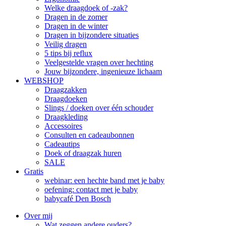
Welke draagdoek of -zak?
Dragen in de zomer
Dragen in de winter
Dragen in bijzondere situaties
Veilig dragen
5 tips bij reflux
Veelgestelde vragen over hechting
Jouw bijzondere, ingenieuze lichaam
WEBSHOP
Draagzakken
Draagdoeken
Slings / doeken over één schouder
Draagkleding
Accessoires
Consulten en cadeaubonnen
Cadeautips
Doek of draagzak huren
SALE
Gratis
webinar: een hechte band met je baby
oefening: contact met je baby
babycafé Den Bosch
Over mij
Wat zeggen andere ouders?