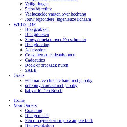
Veilig dragen
5 tips bij reflux
Veelgestelde vragen over hechting
Jouw bijzondere, ingenieuze lichaam
WEBSHOP
Draagzakken
Draagdoeken
Slings / doeken over één schouder
Draagkleding
Accessoires
Consulten en cadeaubonnen
Cadeautips
Doek of draagzak huren
SALE
Gratis
webinar: een hechte band met je baby
oefening: contact met je baby
babycafé Den Bosch
Home
Voor Ouders
Coaching
Draagconsult
Een draagdoek voor je zwangere buik
Draagworkshop