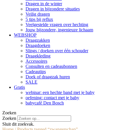
Dragen in de winter
Dragen in bijzondere situaties
Veilig dragen
5 tips bij reflux
Veelgestelde vragen over hechting
Jouw bijzondere, ingenieuze lichaam
WEBSHOP
Draagzakken
Draagdoeken
Slings / doeken over één schouder
Draagkleding
Accessoires
Consulten en cadeaubonnen
Cadeautips
Doek of draagzak huren
SALE
Gratis
webinar: een hechte band met je baby
oefening: contact met je baby
babycafé Den Bosch
Zoeken
Zoeken
Sluit dit zoekvak.
Home
/ Products tagged “zwangerschap”