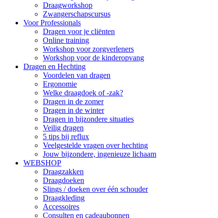
Draagworkshop
Zwangerschapscursus
Voor Professionals
Dragen voor je cliënten
Online training
Workshop voor zorgverleners
Workshop voor de kinderopvang
Dragen en Hechting
Voordelen van dragen
Ergonomie
Welke draagdoek of -zak?
Dragen in de zomer
Dragen in de winter
Dragen in bijzondere situaties
Veilig dragen
5 tips bij reflux
Veelgestelde vragen over hechting
Jouw bijzondere, ingenieuze lichaam
WEBSHOP
Draagzakken
Draagdoeken
Slings / doeken over één schouder
Draagkleding
Accessoires
Consulten en cadeaubonnen