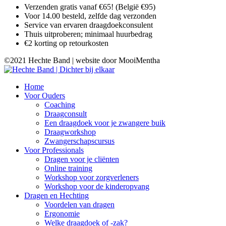
Verzenden gratis vanaf €65! (België €95)
Voor 14.00 besteld, zelfde dag verzonden
Service van ervaren draagdoekconsulent
Thuis uitproberen; minimaal huurbedrag
€2 korting op retourkosten
©2021 Hechte Band | website door MooiMentha
Home
Voor Ouders
Coaching
Draagconsult
Een draagdoek voor je zwangere buik
Draagworkshop
Zwangerschapscursus
Voor Professionals
Dragen voor je cliënten
Online training
Workshop voor zorgverleners
Workshop voor de kinderopvang
Dragen en Hechting
Voordelen van dragen
Ergonomie
Welke draagdoek of -zak?