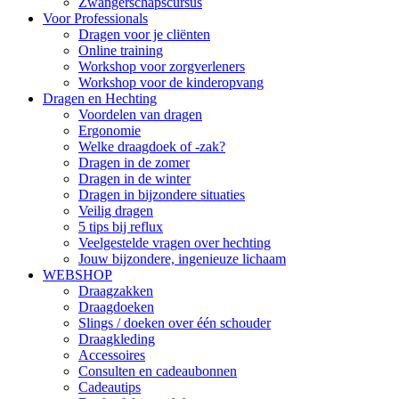
Zwangerschapscursus
Voor Professionals
Dragen voor je cliënten
Online training
Workshop voor zorgverleners
Workshop voor de kinderopvang
Dragen en Hechting
Voordelen van dragen
Ergonomie
Welke draagdoek of -zak?
Dragen in de zomer
Dragen in de winter
Dragen in bijzondere situaties
Veilig dragen
5 tips bij reflux
Veelgestelde vragen over hechting
Jouw bijzondere, ingenieuze lichaam
WEBSHOP
Draagzakken
Draagdoeken
Slings / doeken over één schouder
Draagkleding
Accessoires
Consulten en cadeaubonnen
Cadeautips