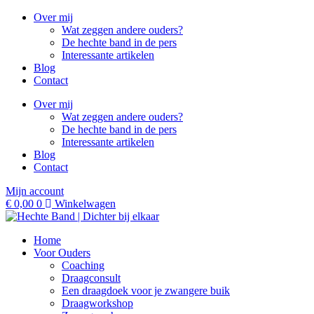
Ga
Over mij
naar
Wat zeggen andere ouders?
de
De hechte band in de pers
inhoud
Interessante artikelen
Blog
Contact
Over mij
Wat zeggen andere ouders?
De hechte band in de pers
Interessante artikelen
Blog
Contact
Mijn account
€
0,00
0
Winkelwagen
Home
Voor Ouders
Coaching
Draagconsult
Een draagdoek voor je zwangere buik
Draagworkshop