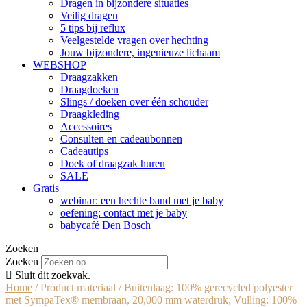
Dragen in bijzondere situaties
Veilig dragen
5 tips bij reflux
Veelgestelde vragen over hechting
Jouw bijzondere, ingenieuze lichaam
WEBSHOP
Draagzakken
Draagdoeken
Slings / doeken over één schouder
Draagkleding
Accessoires
Consulten en cadeaubonnen
Cadeautips
Doek of draagzak huren
SALE
Gratis
webinar: een hechte band met je baby
oefening: contact met je baby
babycafé Den Bosch
Zoeken
Zoeken
Sluit dit zoekvak.
Home
/ Product materiaal / Buitenlaag: 100% gerecycled polyester
met SympaTex® membraan, 20,000 mm waterdruk; Vulling: 100%