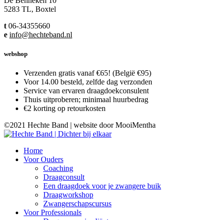
De Benneken 10
5283 TL, Boxtel
t
06-34355660
e
info@hechteband.nl
webshop
Verzenden gratis vanaf €65! (België €95)
Voor 14.00 besteld, zelfde dag verzonden
Service van ervaren draagdoekconsulent
Thuis uitproberen; minimaal huurbedrag
€2 korting op retourkosten
©2021 Hechte Band | website door MooiMentha
Home
Voor Ouders
Coaching
Draagconsult
Een draagdoek voor je zwangere buik
Draagworkshop
Zwangerschapscursus
Voor Professionals