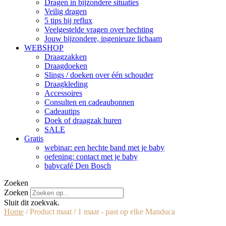
Dragen in bijzondere situaties
Veilig dragen
5 tips bij reflux
Veelgestelde vragen over hechting
Jouw bijzondere, ingenieuze lichaam
WEBSHOP
Draagzakken
Draagdoeken
Slings / doeken over één schouder
Draagkleding
Accessoires
Consulten en cadeaubonnen
Cadeautips
Doek of draagzak huren
SALE
Gratis
webinar: een hechte band met je baby
oefening: contact met je baby
babycafé Den Bosch
Zoeken
Zoeken
Sluit dit zoekvak.
Home
/ Product maat / 1 maat - past op elke Manduca