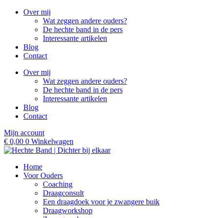
Ga
Over mij
naar
Wat zeggen andere ouders?
de
De hechte band in de pers
inhoud
Interessante artikelen
Blog
Contact
Over mij
Wat zeggen andere ouders?
De hechte band in de pers
Interessante artikelen
Blog
Contact
Mijn account
€
0,00
0
Winkelwagen
Home
Voor Ouders
Coaching
Draagconsult
Een draagdoek voor je zwangere buik
Draagworkshop