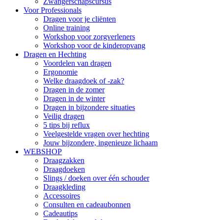
Zwangerschapscursus
Voor Professionals
Dragen voor je cliënten
Online training
Workshop voor zorgverleners
Workshop voor de kinderopvang
Dragen en Hechting
Voordelen van dragen
Ergonomie
Welke draagdoek of -zak?
Dragen in de zomer
Dragen in de winter
Dragen in bijzondere situaties
Veilig dragen
5 tips bij reflux
Veelgestelde vragen over hechting
Jouw bijzondere, ingenieuze lichaam
WEBSHOP
Draagzakken
Draagdoeken
Slings / doeken over één schouder
Draagkleding
Accessoires
Consulten en cadeaubonnen
Cadeautips