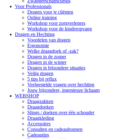
Zwangerschapscursus
Voor Professionals
Dragen voor je cliënten
Online training
Workshop voor zorgverleners
Workshop voor de kinderopvang
Dragen en Hechting
Voordelen van dragen
Ergonomie
Welke draagdoek of -zak?
Dragen in de zomer
Dragen in de winter
Dragen in bijzondere situaties
Veilig dragen
5 tips bij reflux
Veelgestelde vragen over hechting
Jouw bijzondere, ingenieuze lichaam
WEBSHOP
Draagzakken
Draagdoeken
Slings / doeken over één schouder
Draagkleding
Accessoires
Consulten en cadeaubonnen
Cadeautips