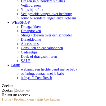
Dragen in bijzondere situaties
Veilig dragen
5 tips bij reflux
Veelgestelde vragen over hechting
Jouw bijzondere, ingenieuze lichaam
WEBSHOP
Draagzakken
Draagdoeken
Slings / doeken over één schouder
Draagkleding
Accessoires
Consulten en cadeaubonnen
Cadeautips
Doek of draagzak huren
SALE
Gratis
webinar: een hechte band met je baby
oefening: contact met je baby
babycafé Den Bosch
Zoeken
Zoeken
Sluit dit zoekvak.
Home
/ Product kleur / grijs bio-katoen