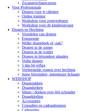
Zwangerschapscursus
Voor Professionals
Dragen voor je cliënten
Online training
Workshop voor zorgverleners
Workshop voor de kinderopvang
Dragen en Hechting
Voordelen van dragen
Ergonomie
Welke draagdoek of -zak?
Dragen in de zomer
Dragen in de winter
Dragen in bijzondere situaties
Veilig dragen
5 tips bij reflux
Veelgestelde vragen over hechting
Jouw bijzondere, ingenieuze lichaam
WEBSHOP
Draagzakken
Draagdoeken
Slings / doeken over één schouder
Draagkleding
Accessoires
Consulten en cadeaubonnen
Cadeautips