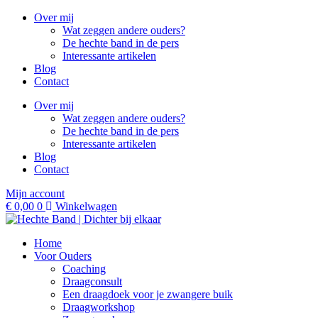
Ga
Over mij
naar
Wat zeggen andere ouders?
de
De hechte band in de pers
inhoud
Interessante artikelen
Blog
Contact
Over mij
Wat zeggen andere ouders?
De hechte band in de pers
Interessante artikelen
Blog
Contact
Mijn account
€
0,00
0
Winkelwagen
Home
Voor Ouders
Coaching
Draagconsult
Een draagdoek voor je zwangere buik
Draagworkshop